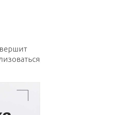
овершит
лизоваться