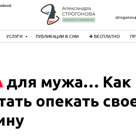
мейной
strogonov
УСЛУГИ
ПУБЛИКАЦИИ В СМИ
✤ БЕСПЛАТНО
П
А
для мужа… Как
тать опекать сво
ину