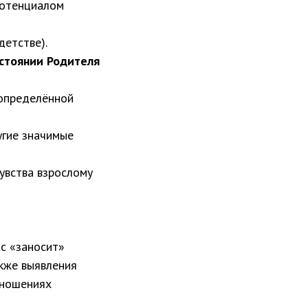
 потенциалом
детстве).
стоянии Родителя
 определённой
угие значимые
чувства взрослому
ас «заносит»
акже выявления
тношениях