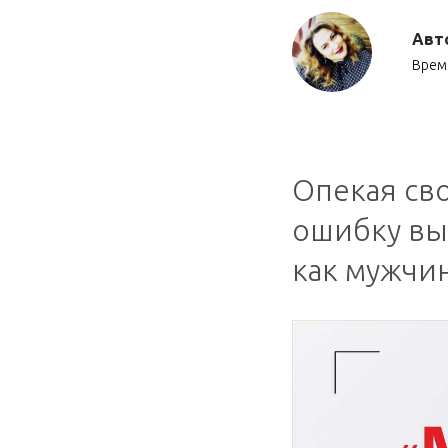
Авт
Время
Опекая сво
ошибку вы
как мужчин