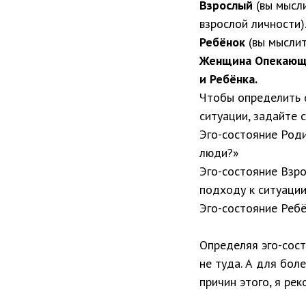
Взрослый
(вы мысли
взрослой личности)
Ребёнок
(вы мыслите
Женщина Опекающая
и Ребёнка.
Чтобы определить 
ситуации, задайте 
Эго-состояние Роди
люди?»
Эго-состояние Взро
подходу к ситуаци
Эго-состояние Ребё
Определяя эго-сост
не туда. А для бол
причин этого, я ре