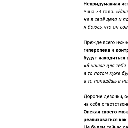
Непридуманная ис
Анна 24 года.
«Наши
не в своё дело и п
я боюсь, что он со
Прежде всего нужно
гиперопека и конт
будут находиться в
«Я нашла для тебя
а то потом хуже бу
а то попадёшь в неп
Дорогие девочки, о
на себя ответственн
Опекая своего муж
реализоваться как
Не будем сейчас ра