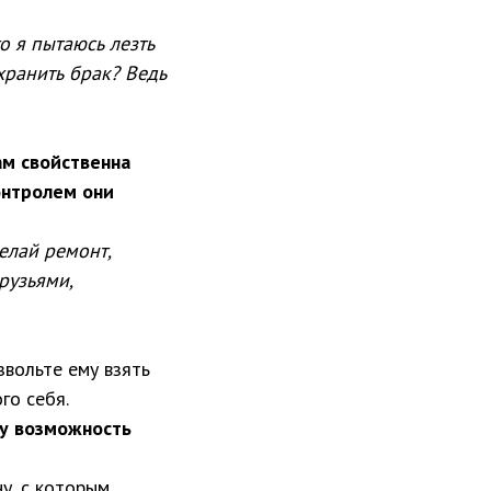
о я пытаюсь лезть
охранить брак? Ведь
м свойственна
онтролем они
елай ремонт,
рузьями,
звольте ему взять
го себя.
му возможность
у, с которым