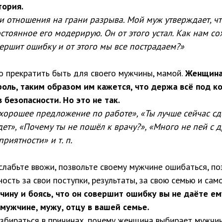
тория.
 отношения на грани разрыва. Мой муж утверждает, чт
остоянное его модерирую. Он от этого устал. Как нам с
вершит ошибку и от этого мы все пострадаем?»
 прекратить быть для своего мужчины, мамой.
Женщина
роль, таким образом им кажется, что держа всё под к
 безопасности. Но это не так.
 хорошее предложение по работе», «Ты лучше сейчас сд
дет», «Почему ты не пошёл к врачу?», «Много не пей с д
риятности» и т. п.
слабьте ввожи, позвольте своему мужчине ошибаться, по
ость за свои поступки, результаты, за свою семью и само
чину и боясь, что он совершит ошибку вы не даёте е
 мужчине, мужу, отцу в вашей семье.
збираться в причинах, почему женщина выбирает мужчин