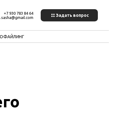
+7 930 783 84 64
Задать вопрос
a.sasha@gmail.com
РОФАЙЛИНГ
его