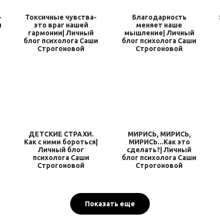
-
Токсичные чувства-
Благодарность
ы
это враг нашей
меняет наше
гармонии| Личный
мышление| Личный
блог психолога Саши
блог психолога Саши
Строгоновой
Строгоновой
а
ДЕТСКИЕ СТРАХИ.
МИРИСЬ, МИРИСЬ,
Как с ними бороться|
МИРИСЬ...Как это
Личный блог
сделать?| Личный
психолога Саши
блог психолога Саши
Строгоновой
Строгоновой
Показать еще