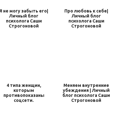
Я не могу забыть его|
Про любовь к себе|
Личный блог
Личный блог
психолога Саши
психолога Саши
Строгоновой
Строгоновой
4 типа женщин,
Меняем внутренние
которым
убеждения | Личный
противопоказаны
блог психолога Саши
соцсети.
Строгоновой