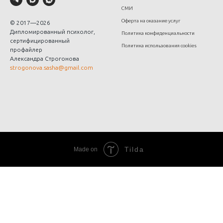
СМИ
Оферта на оказание услуг
© 2017—2026
Дипломированный психолог,
Политика конфиденциальности
сертифицированный
Политика использования cookies
профайлер
Александра Строгонова
strogonova.sasha@gmail.com
Tilda
Made on