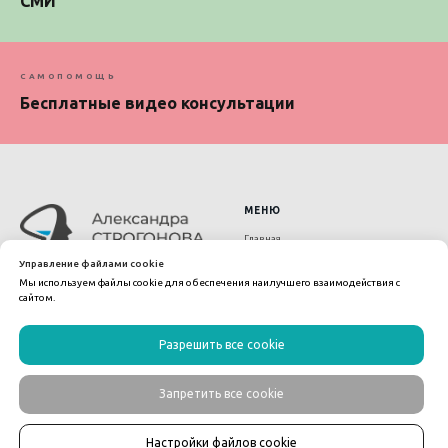
СМИ
САМОПОМОЩЬ
Бесплатные видео консультации
МЕНЮ
Главная
Онлайн-консультация
Управление файлами cookie
Мы используем файлы cookie для обеспечения наилучшего взаимодействия с
Наставничество для психологов
сайтом.
Бесплатные видео-консультации
СМИ
Разрешить все cookie
Оферта на оказание услуг
© 2017—2026
Дипломированный психолог,
Политика конфиденциальности
Запретить все cookie
сертифицированный
Политика использования cookies
профайлер
Александра Строгонова
Настройки файлов cookie