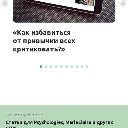
«Как избавиться
от привычки всех
критиковать?»
Новый вопрос, который мне задала читательница
журнала Marie Claire в рубрике «Вопрос-Ответ»
в разделе «Life&Love»: «Как избавиться
от привычки всех критиковать?» Если вас так же
интересует этот вопрос, то читайте мой
развернутый ответ на страницах журнала.
ПУБЛИКАЦИИ В СМИ
Читать
Статьи для Psychologies, MarieClaire и других