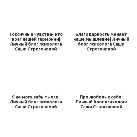
Токсичные чувства- это
Благодарность меняет
враг нашей гармонии|
наше мышление| Личный
Личный блог психолога
блог психолога Саши
Саши Строгоновой
Строгоновой
Я не могу забыть его|
Про любовь к себе|
Личный блог психолога
Личный блог психолога
Саши Строгоновой
Саши Строгоновой