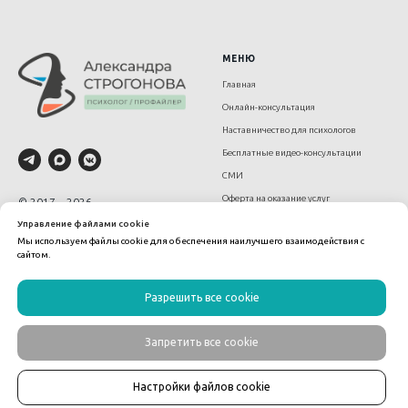
МЕНЮ
Главная
Онлайн-консультация
Наставничество для психологов
Бесплатные видео-консультации
СМИ
Оферта на оказание услуг
© 2017—2026
Дипломированный психолог,
Политика конфиденциальности
Управление файлами cookie
сертифицированный
Мы используем файлы cookie для обеспечения наилучшего взаимодействия с
Политика использования cookies
профайлер
сайтом.
Александра Строгонова
strogonova.sasha@gmail.com
Разрешить все cookie
Запретить все cookie
Настройки файлов cookie