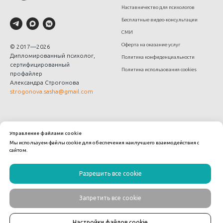
Наставничество для психологов
Бесплатные видео-консультации
СМИ
Оферта на оказание услуг
© 2017—2026
Дипломированный психолог,
Политика конфиденциальности
сертифицированный
Политика использования cookies
профайлер
Александра Строгонова
strogonova.sasha@gmail.com
Управление файлами cookie
Мы используем файлы cookie для обеспечения наилучшего взаимодействия с
сайтом.
Tilda
Made on
Разрешить все cookie
Запретить все cookie
Настройки файлов cookie